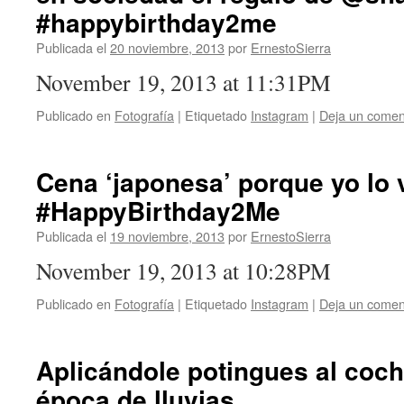
#happybirthday2me
Publicada el
20 noviembre, 2013
por
ErnestoSierra
November 19, 2013 at 11:31PM
Publicado en
Fotografía
|
Etiquetado
Instagram
|
Deja un comen
Cena ‘japonesa’ porque yo lo 
#HappyBirthday2Me
Publicada el
19 noviembre, 2013
por
ErnestoSierra
November 19, 2013 at 10:28PM
Publicado en
Fotografía
|
Etiquetado
Instagram
|
Deja un comen
Aplicándole potingues al coche
época de lluvias.