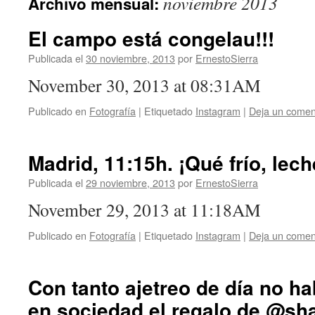
noviembre 2013
Archivo mensual:
El campo está congelau!!!
Publicada el
30 noviembre, 2013
por
ErnestoSierra
November 30, 2013 at 08:31AM
Publicado en
Fotografía
|
Etiquetado
Instagram
|
Deja un comen
Madrid, 11:15h. ¡Qué frío, lech
Publicada el
29 noviembre, 2013
por
ErnestoSierra
November 29, 2013 at 11:18AM
Publicado en
Fotografía
|
Etiquetado
Instagram
|
Deja un comen
Con tanto ajetreo de día no h
en sociedad el regalo de @sh