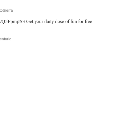
toSierra
un/Q5FpmjJS3 Get your daily dose of fun for free
entario