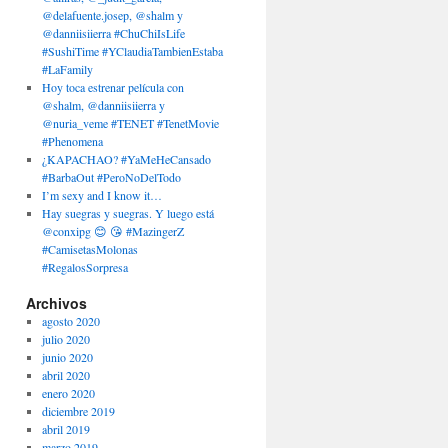
@delafuente.josep, @shalm y
@danniisiierra #ChuChiIsLife
#SushiTime #YClaudiaTambienEstaba
#LaFamily
Hoy toca estrenar película con
@shalm, @danniisiierra y
@nuria_veme #TENET #TenetMovie
#Phenomena
¿KAPACHAO? #YaMeHeCansado
#BarbaOut #PeroNoDelTodo
I’m sexy and I know it…
Hay suegras y suegras. Y luego está
@conxipg 😊 😘 #MazingerZ
#CamisetasMolonas
#RegalosSorpresa
Archivos
agosto 2020
julio 2020
junio 2020
abril 2020
enero 2020
diciembre 2019
abril 2019
marzo 2019