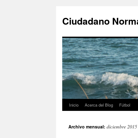
Ciudadano Norm
Inicio
Acerca del Blog
Fútbol
Saltar
al
diciembre 2015
Archivo mensual:
contenido