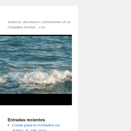
Andanzas, desventuras y pensamientos de un
Ciudadano Normal… o no.
Entradas recientes
Comida genial en @robatabcn con
@alliras, @_judit_garcia,