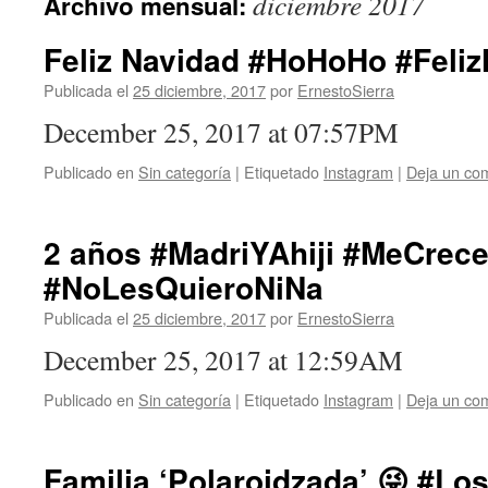
diciembre 2017
Archivo mensual:
Feliz Navidad #HoHoHo #Feli
Publicada el
25 diciembre, 2017
por
ErnestoSierra
December 25, 2017 at 07:57PM
Publicado en
Sin categoría
|
Etiquetado
Instagram
|
Deja un co
2 años #MadriYAhiji #MeCrec
#NoLesQuieroNiNa
Publicada el
25 diciembre, 2017
por
ErnestoSierra
December 25, 2017 at 12:59AM
Publicado en
Sin categoría
|
Etiquetado
Instagram
|
Deja un co
Familia ‘Polaroidzada’ 😜 #Lo