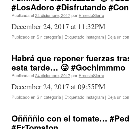
#LosAdoro #Disfrutando #Con
Publicada el
24 diciembre, 2017
por
ErnestoSierra
December 24, 2017 at 11:32PM
Publicado en
Sin categoría
|
Etiquetado
Instagram
|
Deja un co
Habrá que reponer fuerzas tras
esta tarde… 😜 #Gochimmmo
Publicada el
24 diciembre, 2017
por
ErnestoSierra
December 24, 2017 at 09:55PM
Publicado en
Sin categoría
|
Etiquetado
Instagram
|
Deja un co
Oññññio con el tomate… #Pe
#ErTomaton