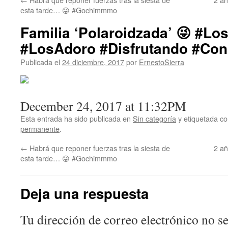
esta tarde… 😜 #Gochimmmo
Familia ‘Polaroidzada’ 😜 #Lo
#LosAdoro #Disfrutando #Con
Publicada el
24 diciembre, 2017
por
ErnestoSierra
December 24, 2017 at 11:32PM
Esta entrada ha sido publicada en
Sin categoría
y etiquetada 
permanente
.
←
Habrá que reponer fuerzas tras la siesta de
2 a
esta tarde… 😜 #Gochimmmo
Deja una respuesta
Tu dirección de correo electrónico no se