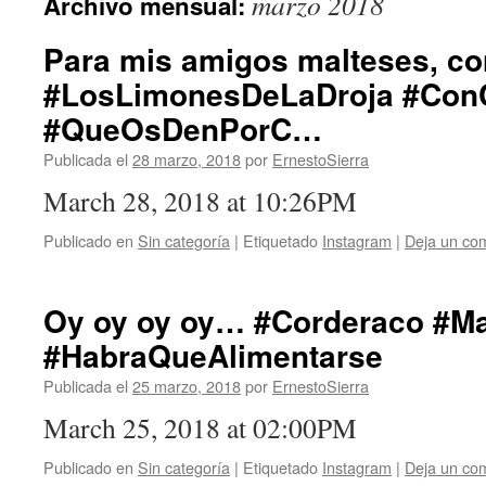
marzo 2018
Archivo mensual:
Para mis amigos malteses, co
#LosLimonesDeLaDroja #Con
#QueOsDenPorC…
Publicada el
28 marzo, 2018
por
ErnestoSierra
March 28, 2018 at 10:26PM
Publicado en
Sin categoría
|
Etiquetado
Instagram
|
Deja un co
Oy oy oy oy… #Corderaco #
#HabraQueAlimentarse
Publicada el
25 marzo, 2018
por
ErnestoSierra
March 25, 2018 at 02:00PM
Publicado en
Sin categoría
|
Etiquetado
Instagram
|
Deja un co