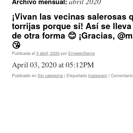
abril 2020
Archivo mensual:
¡Vivan las vecinas salerosas q
torrijas porque sí! Así se llev
de otra forma 😊 ¡Gracias, @
😘
Publicada el
3 abril, 2020
por
ErnestoSierra
April 03, 2020 at 05:12PM
Publicado en
Sin categoría
|
Etiquetado
Instagram
|
Comentario