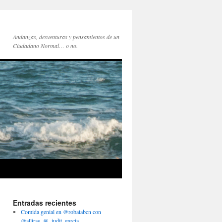
Andanzas, desventuras y pensamientos de un
Ciudadano Normal… o no.
Entradas recientes
Comida genial en @robatabcn con
@alliras, @_judit_garcia,