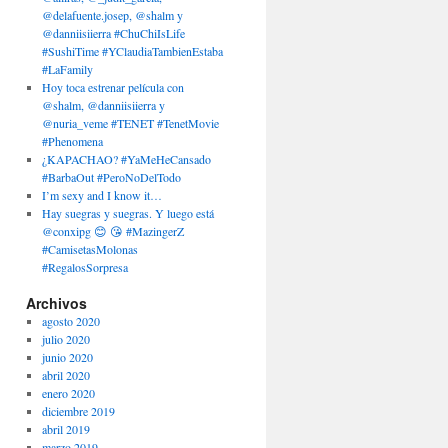
@delafuente.josep, @shalm y
@danniisiierra #ChuChiIsLife
#SushiTime #YClaudiaTambienEstaba
#LaFamily
Hoy toca estrenar película con
@shalm, @danniisiierra y
@nuria_veme #TENET #TenetMovie
#Phenomena
¿KAPACHAO? #YaMeHeCansado
#BarbaOut #PeroNoDelTodo
I’m sexy and I know it…
Hay suegras y suegras. Y luego está
@conxipg 😊 😘 #MazingerZ
#CamisetasMolonas
#RegalosSorpresa
Archivos
agosto 2020
julio 2020
junio 2020
abril 2020
enero 2020
diciembre 2019
abril 2019
marzo 2019