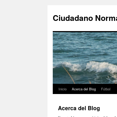
Ciudadano Norm
Inicio
Acerca del Blog
Fútbol
Saltar
al
Acerca del Blog
contenido