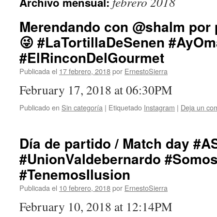
febrero 2018
Archivo mensual:
Merendando con @shalm por 
😜 #LaTortillaDeSenen #AyO
#ElRinconDelGourmet
Publicada el
17 febrero, 2018
por
ErnestoSierra
February 17, 2018 at 06:30PM
Publicado en
Sin categoría
|
Etiquetado
Instagram
|
Deja un co
Día de partido / Match day #
#UnionValdebernardo #Somo
#TenemosIlusion
Publicada el
10 febrero, 2018
por
ErnestoSierra
February 10, 2018 at 12:14PM