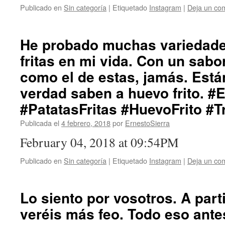
Publicado en
Sin categoría
|
Etiquetado
Instagram
|
Deja un co
He probado muchas variedade
fritas en mi vida. Con un sab
como el de estas, jamás. Est
verdad saben a huevo frito. #E
#PatatasFritas #HuevoFrito #
Publicada el
4 febrero, 2018
por
ErnestoSierra
February 04, 2018 at 09:54PM
Publicado en
Sin categoría
|
Etiquetado
Instagram
|
Deja un co
Lo siento por vosotros. A part
veréis más feo. Todo eso ante