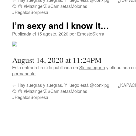
😊 😘 #MazingerZ #CamisetasMolonas
#RegalosSorpresa
I’m sexy and I know it…
Publicada el
15 agosto, 2020
por
ErnestoSierra
August 14, 2020 at 11:24PM
Esta entrada ha sido publicada en
Sin categoría
y etiquetada 
permanente
.
←
Hay suegras y suegras. Y luego está @conxipg
¿KAPACH
😊 😘 #MazingerZ #CamisetasMolonas
#RegalosSorpresa