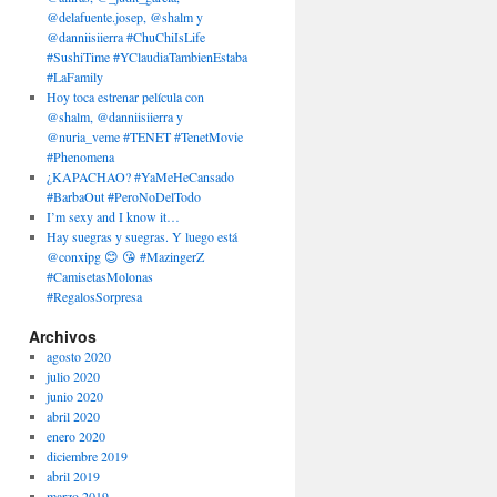
@delafuente.josep, @shalm y
@danniisiierra #ChuChiIsLife
#SushiTime #YClaudiaTambienEstaba
#LaFamily
Hoy toca estrenar película con
@shalm, @danniisiierra y
@nuria_veme #TENET #TenetMovie
#Phenomena
¿KAPACHAO? #YaMeHeCansado
#BarbaOut #PeroNoDelTodo
I’m sexy and I know it…
Hay suegras y suegras. Y luego está
@conxipg 😊 😘 #MazingerZ
#CamisetasMolonas
#RegalosSorpresa
Archivos
agosto 2020
julio 2020
junio 2020
abril 2020
enero 2020
diciembre 2019
abril 2019
marzo 2019