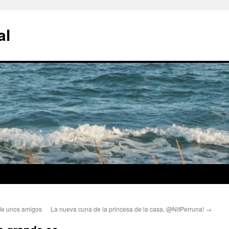
al
de unos amigos
La nueva cuna de la princesa de la casa, @NitPerruna!
→