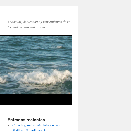
Andanzas, desventuras y pensamientos de un
Ciudadano Normal… o no.
Entradas recientes
Comida genial en @robatabcn con
@alliras, @_judit_garcia,