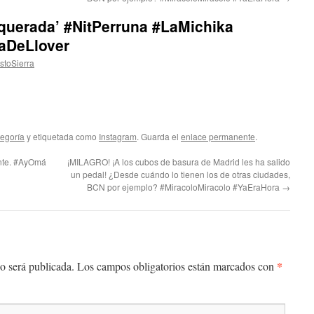
querada’ #NitPerruna #LaMichika
aDeLlover
stoSierra
tegoría
y etiquetada como
Instagram
. Guarda el
enlace permanente
.
ente. #AyOmá
¡MILAGRO! ¡A los cubos de basura de Madrid les ha salido
un pedal! ¿Desde cuándo lo tienen los de otras ciudades,
BCN por ejemplo? #MiracoloMiracolo #YaEraHora
→
*
o será publicada.
Los campos obligatorios están marcados con