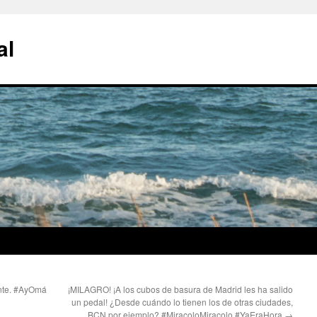
al
ente. #AyOmá
¡MILAGRO! ¡A los cubos de basura de Madrid les ha salido
un pedal! ¿Desde cuándo lo tienen los de otras ciudades,
BCN por ejemplo? #MiracoloMiracolo #YaEraHora
→