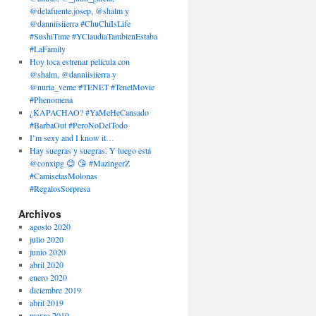
@delafuente.josep, @shalm y
@danniisiierra #ChuChiIsLife
#SushiTime #YClaudiaTambienEstaba
#LaFamily
Hoy toca estrenar película con
@shalm, @danniisiierra y
@nuria_veme #TENET #TenetMovie
#Phenomena
¿KAPACHAO? #YaMeHeCansado
#BarbaOut #PeroNoDelTodo
I’m sexy and I know it…
Hay suegras y suegras. Y luego está
@conxipg 😊 😘 #MazingerZ
#CamisetasMolonas
#RegalosSorpresa
Archivos
agosto 2020
julio 2020
junio 2020
abril 2020
enero 2020
diciembre 2019
abril 2019
marzo 2019