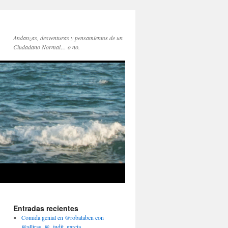
Andanzas, desventuras y pensamientos de un
Ciudadano Normal… o no.
Entradas recientes
Comida genial en @robatabcn con
@alliras, @_judit_garcia,