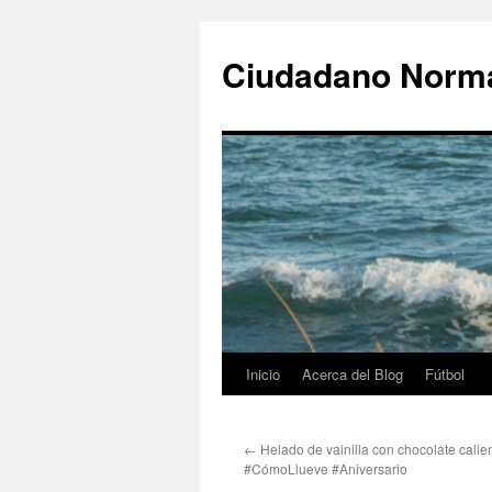
Ciudadano Norm
Inicio
Acerca del Blog
Fútbol
Saltar
al
←
Helado de vainilla con chocolate cali
contenido
#CómoLlueve #Aniversario