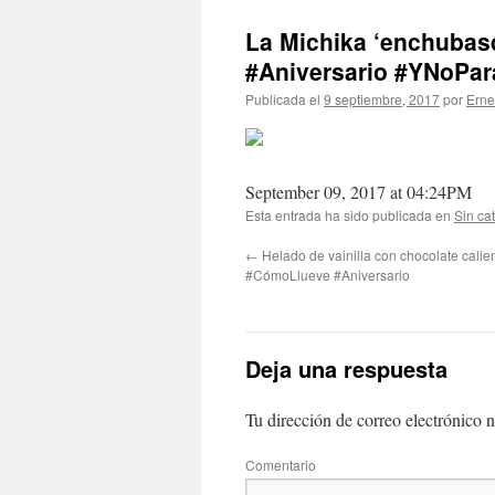
La Michika ‘enchubas
#Aniversario #YNoPar
Publicada el
9 septiembre, 2017
por
Erne
September 09, 2017 at 04:24PM
Esta entrada ha sido publicada en
Sin ca
←
Helado de vainilla con chocolate cali
#CómoLlueve #Aniversario
Deja una respuesta
Tu dirección de correo electrónico n
Comentario