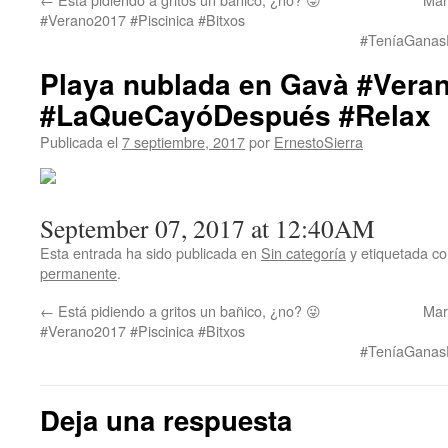
#Verano2017 #Piscinica #Bitxos
#TeníaGanas
Playa nublada en Gavà #Vera
#LaQueCayóDespués #Relax
Publicada el
7 septiembre, 2017
por
ErnestoSierra
September 07, 2017 at 12:40AM
Esta entrada ha sido publicada en
Sin categoría
y etiquetada 
permanente
.
←
Está pidiendo a gritos un bañico, ¿no? 😜
Mar
#Verano2017 #Piscinica #Bitxos
#TeníaGanas
Deja una respuesta