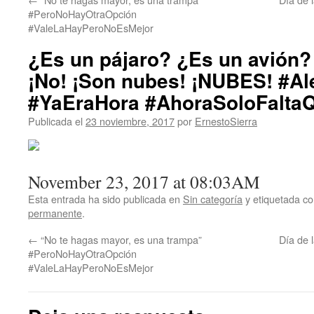
#PeroNoHayOtraOpción
#ValeLaHayPeroNoEsMejor
¿Es un pájaro? ¿Es un avión
¡No! ¡Son nubes! ¡NUBES! #Al
#YaEraHora #AhoraSoloFalta
Publicada el
23 noviembre, 2017
por
ErnestoSierra
November 23, 2017 at 08:03AM
Esta entrada ha sido publicada en
Sin categoría
y etiquetada 
permanente
.
←
“No te hagas mayor, es una trampa”
Día de 
#PeroNoHayOtraOpción
#ValeLaHayPeroNoEsMejor