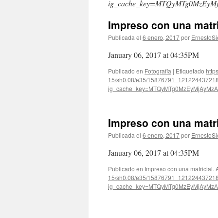
ig_cache_key=MTQyMTg0MzEyM
Impreso con una matr
Publicada el
6 enero, 2017
por
ErnestoSi
January 06, 2017 at 04:35PM
Publicado en
Fotografía
|
Etiquetado
http
15/sh0.08/e35/15876791_12122443721
ig_cache_key=MTQyMTg0MzEyMjAyMzA
Impreso con una matr
Publicada el
6 enero, 2017
por
ErnestoSi
January 06, 2017 at 04:35PM
Publicado en
Impreso con una matricial. 
15/sh0.08/e35/15876791_12122443721
ig_cache_key=MTQyMTg0MzEyMjAyMzA