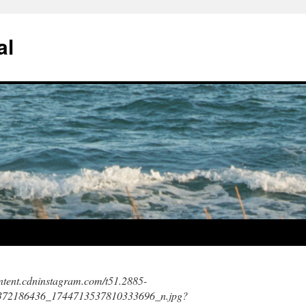
al
ontent.cdninstagram.com/t51.2885-
4372186436_1744713537810333696_n.jpg?