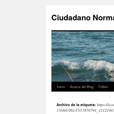
Ciudadano Norm
Inicio
Acerca del Blog
Fútbol
Saltar
al
https://sc
Archivo de la etiqueta:
contenido
15/sh0.08/e35/15876791_121224