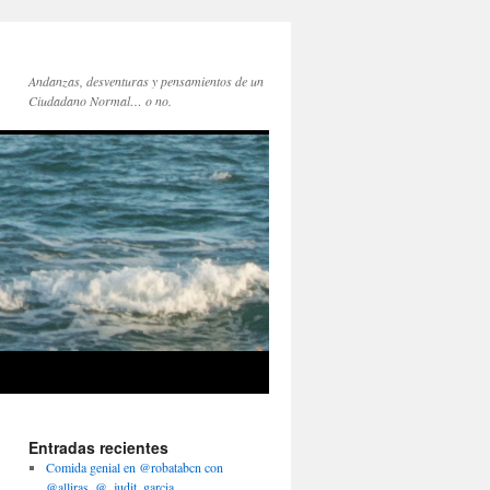
Andanzas, desventuras y pensamientos de un
Ciudadano Normal… o no.
Entradas recientes
Comida genial en @robatabcn con
@alliras, @_judit_garcia,