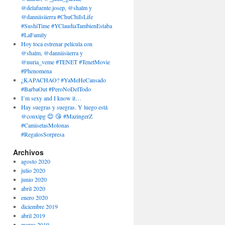
@delafuente.josep, @shalm y
@danniisiierra #ChuChiIsLife
#SushiTime #YClaudiaTambienEstaba
#LaFamily
Hoy toca estrenar película con
@shalm, @danniisiierra y
@nuria_veme #TENET #TenetMovie
#Phenomena
¿KAPACHAO? #YaMeHeCansado
#BarbaOut #PeroNoDelTodo
I’m sexy and I know it…
Hay suegras y suegras. Y luego está
@conxipg 😊 😘 #MazingerZ
#CamisetasMolonas
#RegalosSorpresa
Archivos
agosto 2020
julio 2020
junio 2020
abril 2020
enero 2020
diciembre 2019
abril 2019
marzo 2019