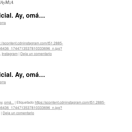
jAyMzA
icial. Ay, omá…
erra
s://scontent.cdninstagram.com/t51.2885-
86436_1744713537810333696_n.jpg?
,
Instagram
|
Deja un comentario
icial. Ay, omá…
erra
Ay
,
omá...
|
Etiquetado
https://scontent.cdninstagram.com/t51.2885-
86436_1744713537810333696_n.jpg?
|
Deja un comentario